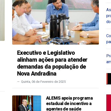
As
pr
do
Co
pa
Executivo e Legislativo
Pr
alinham ações para atender
am
demandas da população de
Nova Andradina
Quinta, 06 de Fevereiro de 2025
ALEMS apoia programa
estadual de incentivo a
agentes de saúde