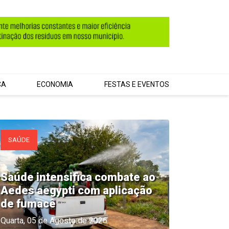
CA
ECONOMIA
FESTAS E EVENTOS
AGRONEGÓCIOS
SAÚDE
Saúde intensifica combate ao
Aedes aegypti com aplicação
de fumacê
Quarta, 05 de Agosto de 2026