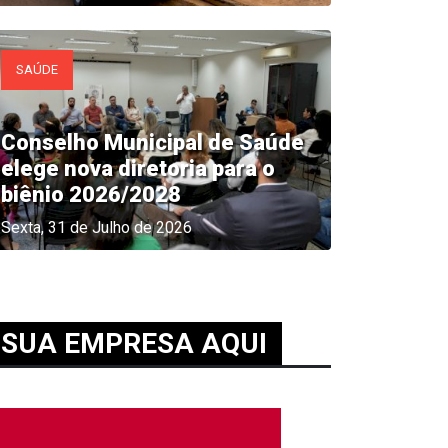
ntrega de CCUs impulsiona 
SAÚDE
amiliar em Nova Andradina
arta, 05 de Agosto de 2026
Conselho Municipal de Saúde
elege nova diretoria para o
biênio 2026/2028
Sexta, 31 de Julho de 2026
SUA EMPRESA AQUI