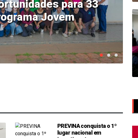
ss, pista do grau e som
novo espaço planejado
E
 Nova Andradina
f
Qu
PREVINA conquista o 1º
lugar nacional em